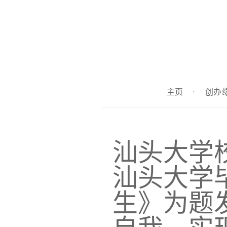
主页
·
创办
汕头大学
汕头大学
生》为题