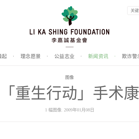
缘起
·
理念愿景
·
公益志业
·
新闻资讯
·
欺诈警
图像
「重生行动」手术
1 幅图像. 2009年01月08日