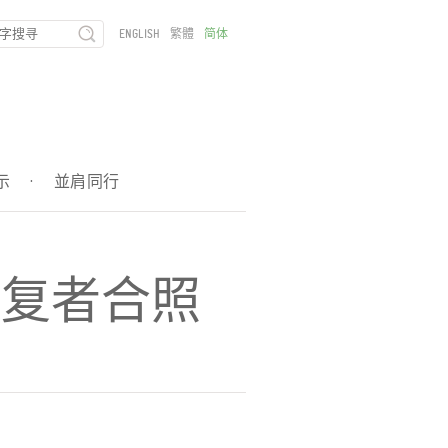
ENGLISH
繁體
简体
示
·
並肩同行
康复者合照