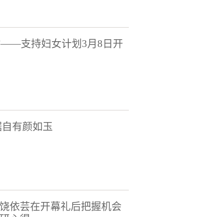
”——支持妇女计划3月8日开
据自有颜如玉
饶依芸在开幕礼后把握机会