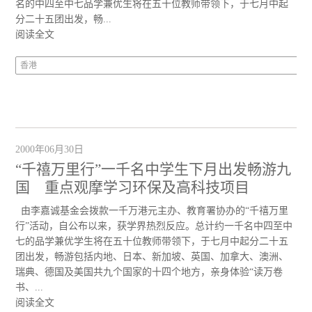
名的中四至中七品学兼优生将在五十位教师带领下，于七月中起
分二十五团出发，畅...
阅读全文
香港
2000年06月30日
“千禧万里行”一千名中学生下月出发畅游九
国 重点观摩学习环保及高科技项目
由李嘉诚基金会拨款一千万港元主办、教育署协办的“千禧万里
行”活动，自公布以来，获学界热烈反应。总计约一千名中四至中
七的品学兼优学生将在五十位教师带领下，于七月中起分二十五
团出发，畅游包括内地、日本、新加坡、英国、加拿大、澳洲、
瑞典、德国及美国共九个国家的十四个地方，亲身体验“读万卷
书、...
阅读全文