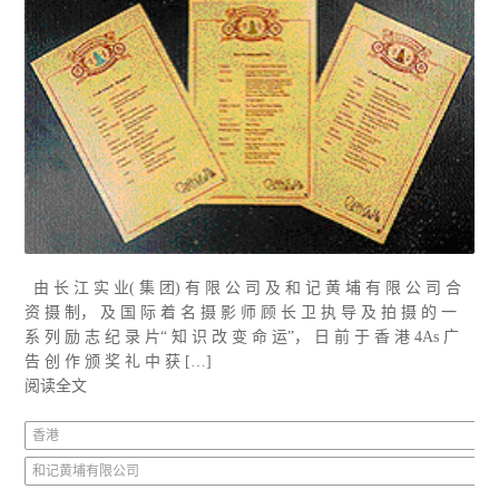
由 长 江 实 业( 集 团) 有 限 公 司 及 和 记 黄 埔 有 限 公 司 合
资 摄 制， 及 国 际 着 名 摄 影 师 顾 长 卫 执 导 及 拍 摄 的 一
系 列 励 志 纪 录 片“ 知 识 改 变 命 运”， 日 前 于 香 港 4As 广
告 创 作 颁 奖 礼 中 获 […]
阅读全文
香港
和记黄埔有限公司