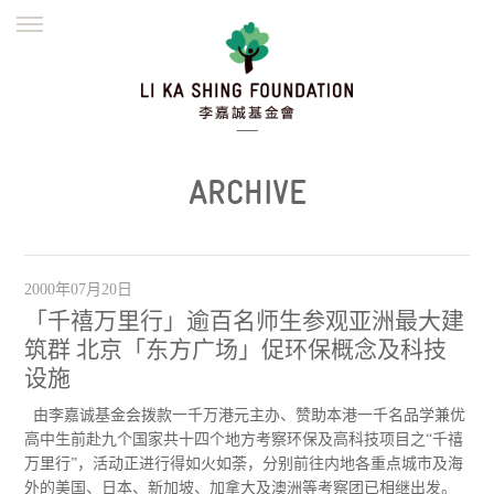
ENGLISH
繁體
简体
主页
创办缘起
理念愿景
公益志业
新闻资讯
欺诈警示
ARCHIVE
並肩同行
2000年07月20日
「千禧万里行」逾百名师生参观亚洲最大建
筑群 北京「东方广场」促环保概念及科技
设施
由李嘉诚基金会拨款一千万港元主办、赞助本港一千名品学兼优
高中生前赴九个国家共十四个地方考察环保及高科技项目之“千禧
万里行”，活动正进行得如火如荼，分别前往内地各重点城市及海
外的美国、日本、新加坡、加拿大及澳洲等考察团已相继出发。