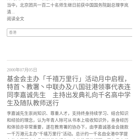
当中，北京团共一百二十名师生继日前获中国国务院副总理李岚
清...
阅读全文
香港
2000年07月05日
基金会主办「千禧万里行」活动月中启程，
特首丶教署丶中联办及八国驻港领事代表连
同李嘉诚先生 主持出发典礼向千名高中学
生及随队教师送行
李嘉诚先生崇尚知识、尊重人才，支持终身持续学习、结合知识
和经验的理念，认为年青人除可从书本上吸收知识外，亲身经历
和体验亦非常重要，遂在教育署的协办下，由李嘉诚基金会拨款
一千万港元主办“千禧万里行”活动。总计约一千名由全港中学提