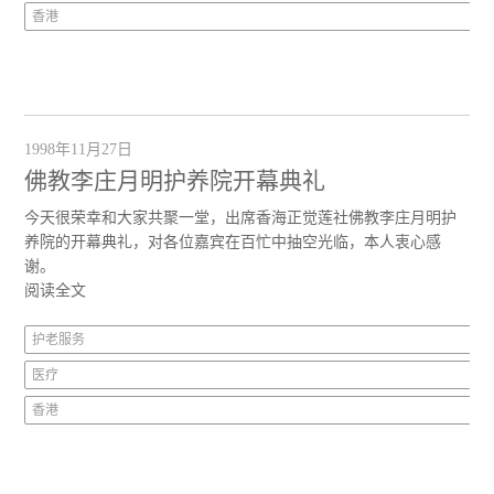
香港
1998年11月27日
佛教李庄月明护养院开幕典礼
今天很荣幸和大家共聚一堂，出席香海正觉莲社佛教李庄月明护
养院的开幕典礼，对各位嘉宾在百忙中抽空光临，本人衷心感
谢。
阅读全文
护老服务
医疗
香港