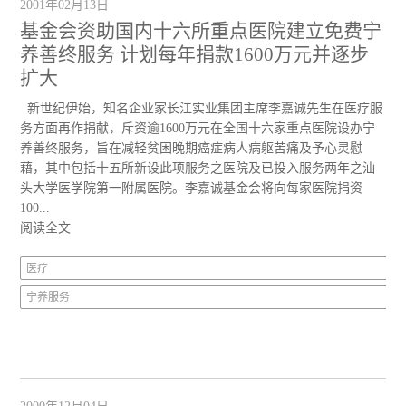
2001年02月13日
基金会资助国内十六所重点医院建立免费宁
养善终服务 计划每年捐款1600万元并逐步
扩大
新世纪伊始，知名企业家长江实业集团主席李嘉诚先生在医疗服
务方面再作捐献，斥资逾1600万元在全国十六家重点医院设办宁
养善终服务，旨在减轻贫困晚期癌症病人病躯苦痛及予心灵慰
藉，其中包括十五所新设此项服务之医院及已投入服务两年之汕
头大学医学院第一附属医院。李嘉诚基金会将向每家医院捐资
100...
阅读全文
医疗
宁养服务