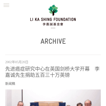
ENGLISH
繁體
简体
主页
创办缘起
理念愿景
公益志业
新闻资讯
欺诈警示
ARCHIVE
並肩同行
2002年05月20日
先进癌症研究中心在英国剑桥大学开幕 李
嘉诚先生捐助五百三十万英镑
新闻稿