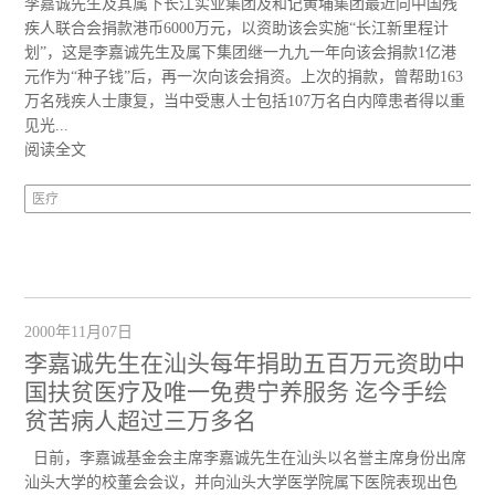
李嘉诚先生及其属下长江实业集团及和记黄埔集团最近向中国残
疾人联合会捐款港币6000万元，以资助该会实施“长江新里程计
划”，这是李嘉诚先生及属下集团继一九九一年向该会捐款1亿港
元作为“种子钱”后，再一次向该会捐资。上次的捐款，曾帮助163
万名残疾人士康复，当中受惠人士包括107万名白内障患者得以重
见光...
阅读全文
医疗
2000年11月07日
李嘉诚先生在汕头每年捐助五百万元资助中
国扶贫医疗及唯一免费宁养服务 迄今手绘
贫苦病人超过三万多名
日前，李嘉诚基金会主席李嘉诚先生在汕头以名誉主席身份出席
汕头大学的校董会会议，并向汕头大学医学院属下医院表现出色