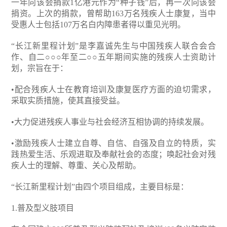
一年向该会捐款1亿港元作为“种子钱”后，再一次向该会
捐资。上次的捐款，曾帮助163万名残疾人士康复，当中
受惠人士包括107万名白内障患者得以重见光明。
“长江新里程计划”是李嘉诚先生与中国残疾人联合会合
作、自二○○○年至二○○五年期间实施的残疾人士资助计
划，宗旨在于：
•配合残疾人士在教育培训及康复医疗方面的迫切需求，
采取实质措施，使其直接受益。
•大力促进残疾人事业与社会经济互相协调的持续发展。
•激励残疾人士建立自尊、自信、自强及自立的特质，实
践热爱生活、乐观进取及奉献社会的态度；唤起社会对残
疾人士的理解、尊重、关心及帮助。
“长江新里程计划”由四个项目组成，主要目标是：
1.普及型义肢项目