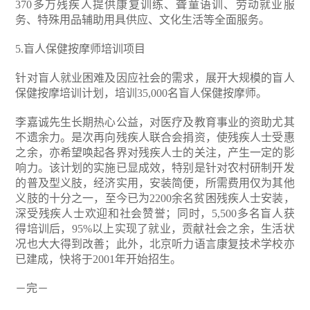
370多万残疾人提供康复训练、聋童语训、劳动就业服
务、特殊用品辅助用具供应、文化生活等全面服务。
5.盲人保健按摩师培训项目
针对盲人就业困难及因应社会的需求，展开大规模的盲人
保健按摩培训计划，培训35,000名盲人保健按摩师。
李嘉诚先生长期热心公益，对医疗及教育事业的资助尤其
不遗余力。是次再向残疾人联合会捐资，使残疾人士受惠
之余，亦希望唤起各界对残疾人士的关注，产生一定的影
响力。该计划的实施已显成效，特别是针对农村研制开发
的普及型义肢，经济实用，安装简便，所需费用仅为其他
义肢的十分之一，至今已为2200余名贫困残疾人士安装，
深受残疾人士欢迎和社会赞誉；同时，5,500多名盲人获
得培训后，95%以上实现了就业，贡献社会之余，生活状
况也大大得到改善；此外，北京听力语言康复技术学校亦
已建成，快将于2001年开始招生。
－完－