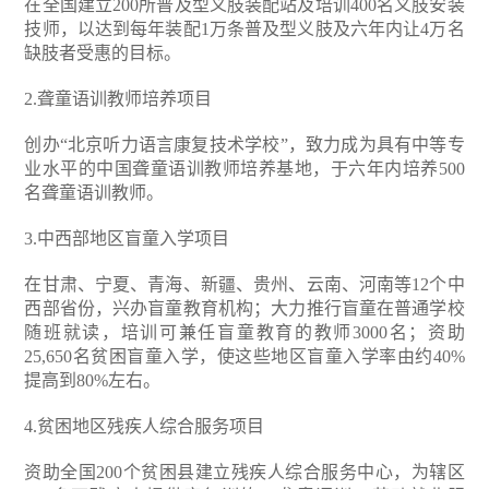
在全国建立200所普及型义肢装配站及培训400名义肢安装
技师，以达到每年装配1万条普及型义肢及六年内让4万名
缺肢者受惠的目标。
2.聋童语训教师培养项目
创办“北京听力语言康复技术学校”，致力成为具有中等专
业水平的中国聋童语训教师培养基地，于六年内培养500
名聋童语训教师。
3.中西部地区盲童入学项目
在甘肃、宁夏、青海、新疆、贵州、云南、河南等12个中
西部省份，兴办盲童教育机构；大力推行盲童在普通学校
随班就读，培训可兼任盲童教育的教师3000名；资助
25,650名贫困盲童入学，使这些地区盲童入学率由约40%
提高到80%左右。
4.贫困地区残疾人综合服务项目
资助全国200个贫困县建立残疾人综合服务中心，为辖区