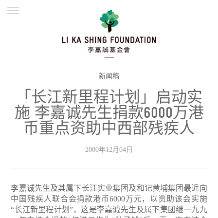
ENGLISH
繁體
简体
主页
创办缘起
理念愿景
公益志业
新闻资讯
欺诈警示
新闻稿
「长江新里程计划」启动实
並肩同行
施 李嘉诚先生捐款6000万港
币重点资助中西部残疾人
2000年12月04日
李嘉诚先生及其属下长江实业集团及和记黄埔集团最近向
中国残疾人联合会捐款港币6000万元，以资助该会实施
“长江新里程计划”，这是李嘉诚先生及属下集团继一九九