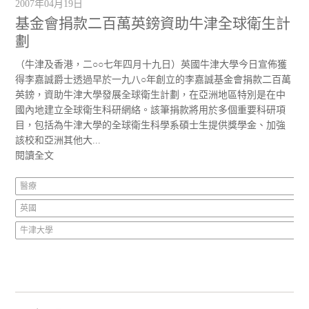
2007年04月19日
基金會捐款二百萬英鎊資助牛津全球衛生計
劃
（牛津及香港，二○○七年四月十九日）英國牛津大學今日宣佈獲
得李嘉誠爵士透過早於一九八○年創立的李嘉誠基金會捐款二百萬
英鎊，資助牛津大學發展全球衛生計劃，在亞洲地區特別是在中
國內地建立全球衛生科研網絡。該筆捐款將用於多個重要科研項
目，包括為牛津大學的全球衛生科學系碩士生提供獎學金、加強
該校和亞洲其他大...
閱讀全文
醫療
英國
牛津大學