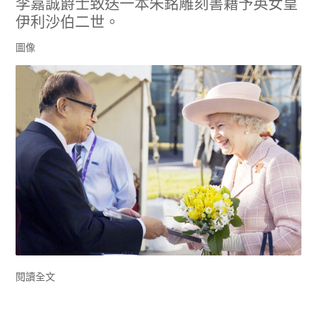
李嘉誠爵士致送一本朱銘雕刻書籍予英女皇
伊利沙伯二世。
圖像
閱讀全文