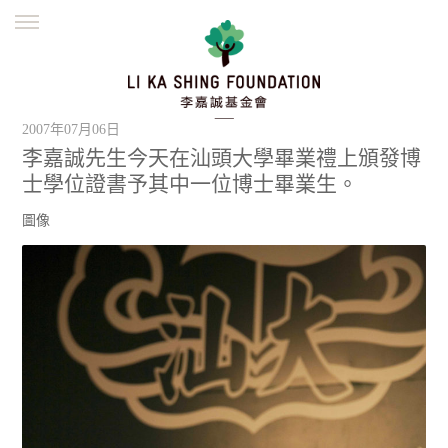
ENGLISH
繁體
简体
主頁
創辦緣起
理念願景
公益志業
2007年07月06日
新聞資訊
欺詐警示
李嘉誠先生今天在汕頭大學畢業禮上頒發博
士學位證書予其中一位博士畢業生。
並肩同行
圖像