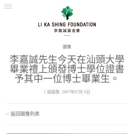
ENGLISH
繁體
简体
主頁
創辦緣起
理念願景
公益志業
新聞資訊
欺詐警示
圖像
李嘉誠先生今天在汕頭大學
並肩同行
畢業禮上頒發博士學位證書
予其中一位博士畢業生。
1 幅圖像. 2007年07月 6日
<
返回圖像列表