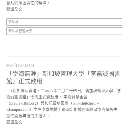
會共同承擔責任的精神。
閱讀全文
新加坡
新加坡管理大學
2006年02月24日
「學海無涯」新加坡管理大學「李嘉誠圖書
館」正式啟用
（新加坡及香港，二○○六年二月二十四日）新加坡管理大學「李
嘉誠圖書館」今天正式開啟用。 李嘉誠基金會
（preview.lksf.org）與和記黃埔集團（www.hutchison-
whampoa.com）主席李嘉誠博士聯同新加坡內閣資政李光耀先生
擔任開幕典禮的主禮人。...
閱讀全文