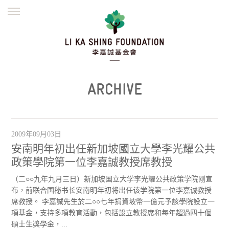
ENGLISH
繁體
简体
主頁
創辦緣起
理念願景
公益志業
新聞資訊
欺詐警示
ARCHIVE
並肩同行
2009年09月03日
安南明年初出任新加坡國立大學李光耀公共
政策學院第一位李嘉誠教授席教授
（二○○九年九月三日）新加坡国立大学李光耀公共政策学院刚宣
布，前联合国秘书长安南明年初将出任该学院第一位李嘉诚教授
席教授。 李嘉誠先生於二○○七年捐資坡幣一億元予該學院設立一
項基金，支持多項教育活動，包括設立教授席和每年超過四十個
碩士生獎學金，...