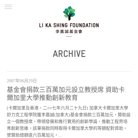
ENGLISH
繁體
简体
主頁
創辦緣起
理念願景
公益志業
新聞資訊
欺詐警示
ARCHIVE
並肩同行
2007年06月29日
基金會捐款三百萬加元設立教授席 資助卡
爾加里大學推動創新教育
(卡爾加里及香港，二○○七年六月二十九日) 加拿大卡爾加里大學
舒力克工程學院獲李嘉誠(加拿大)基金會捐款三百萬加元，贊助設
立一個教授席，帶領發展和推行實用的創新學識，推動工程界培
育創新思維。該筆捐款同時取得卡爾加里大學的等額配對資助，
使贊助總額達六百萬加元。...