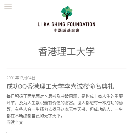
ENGLISH
繁體
简体
主页
创办缘起
理念愿景
公益志业
新闻资讯
欺诈警示
香港理工大学
並肩同行
2001年12月04日
成功3Q香港理工大学李嘉诚楼命名典礼
每日积极正面地面对丶思考及冲破问题，是构成丰盛人生的重要
环节，及为人生累积最有价值的财富。世人都想有一本成功的秘
笈，有些人穷一生精力去找寻这本无字天书，但成功的人，一生
都在不断编制自己的无字天书。
阅读全文