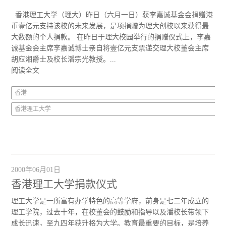
香港理工大学（理大）昨日（六月一日）获李嘉诚基金会捐赠港
币壹亿元支持该校的未来发展，是项捐赠为理大创校以来获得最
大数额的个人捐款。 在昨日于理大校园举行的捐赠仪式上，李嘉
诚基金会主席李嘉诚博士亲自将壹亿元支票递交理大校董会主席
胡应湘爵士及校长潘宗光教授。...
阅读全文
香港
香港理工大学
2000年06月01日
香港理工大学捐款仪式
理工大学是一所富有办学特色的高等学府，前身是七二年成立的
理工学院，过去十年，在校董会的鼓励和指导以及潘校长带领下
成长迅速，至九四年获升格为大学。教育最重要的目标，是培养