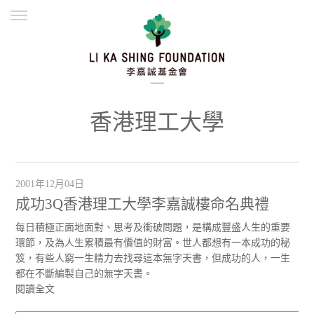
ENGLISH
繁體
简体
主頁
創辦緣起
理念願景
公益志業
新聞資訊
欺詐警示
香港理工大學
並肩同行
2001年12月04日
成功3Q香港理工大學李嘉誠樓命名典禮
每日積極正面地面對、思考及衝破問題，是構成豐盛人生的重要
環節，及為人生累積最有價值的財富。世人都想有一本成功的秘
笈，有些人窮一生精力去找尋這本無字天書，但成功的人，一生
都在不斷編製自己的無字天書。
閱讀全文