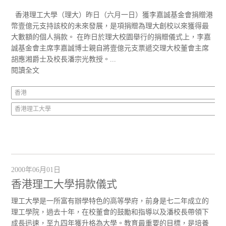
香港理工大學（理大）昨日（六月一日）獲李嘉誠基金會捐贈港
幣壹億元支持該校的未來發展，是項捐贈為理大創校以來獲得最
大數額的個人捐款。 在昨日於理大校園舉行的捐贈儀式上，李嘉
誠基金會主席李嘉誠博士親自將壹億元支票遞交理大校董會主席
胡應湘爵士及校長潘宗光教授。...
閱讀全文
香港
香港理工大學
2000年06月01日
香港理工大學捐款儀式
理工大學是一所富有辦學特色的高等學府，前身是七二年成立的
理工學院，過去十年，在校董會的鼓勵和指導以及潘校長帶領下
成長迅速，至九四年獲升格為大學。教育最重要的目標，是培養