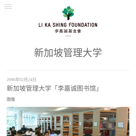
ENGLISH
繁體
简体
主页
创办缘起
理念愿景
公益志业
新闻资讯
欺诈警示
新加坡管理大学
並肩同行
2006年02月24日
新加坡管理大学「李嘉诚图书馆」
图像