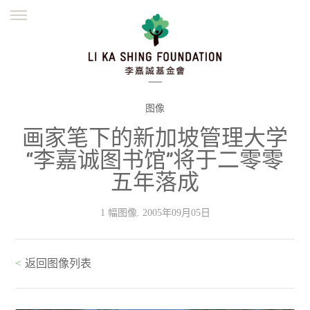
ENGLISH
繁體
简体
主页
创办缘起
理念愿景
公益志业
新闻资讯
欺诈警示
图像
画家笔下的新加坡管理大学
並肩同行
“李嘉诚图书馆”将于二零零
五年落成
1 幅图像. 2005年09月05日
<
返回图像列表