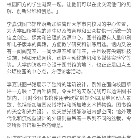
校园四方的学生凝聚一起，让他们可以在此交流他们的见
解、创新思维和创意。」
李嘉诚图书馆座落新加坡管理大学市内校园的中心位置，
为大学四所学院的师生以及教育界和公众提供一所统一的
信息创造、探索和管理的资源中心。图书馆藏有大量印刷
和电子版本的典籍，方便教学研究和训练用途。馆内又设
有一间阅览室、一间休息室和咖啡座，并且设有尖端科技
设施，例如无线网络、虚拟互动终端机和多媒体实验室等
等。大学的访客中心设于图书馆的地下，也正正是四点五
公顷校园的中心点，方便访客活动。
李嘉诚图书馆展示了独特的建筑设计，例如在面向校园草
坪一方装上了百叶板窗，令充足的天然光线可以透进图书
馆内，同时令图书馆使用者欣赏到馆外四周地区动人景
致，包括新加坡国家博物馆和新加坡艺术博物馆。图书馆
的天窗和光井设计，使天然光线能渗进内部空间；馆外现
代化和流线型设计的外墙则垂吊着一系列不同的盆栽，令
这所图书馆顿生盎然绿意。