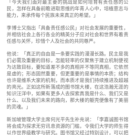
「今天我们面对最主要的挑战是如何培育有责任感的公
民，怎样在具备前瞻进取思维的年青人心中，培植意志与
能力，来承传每个民族未来真正的希望。」
李博士又指出「具备责任感公民」对社会发展的重要性，
并相信社会上各行各业的精英分子应对社会和世界有着责
任感与关怀，珍惜个人及社会的共同尊严。
他说：「真正的自由是一条要实践的漫漫长路。民主是我
们必需及重要的目标，怎能轻率的仅聚焦于建立机制便视
为达致目标，要知道差不多的真相并不等同真相，它依然
是虚的；形态固然重要，但更重要的是事情的本质；结构
也许是维系大家的机制，而本质才是我们持续推进及超越
的亮光。正如这所新落成的图书馆大楼，在这浩瀚无涯的
知识汪洋中，如果有更多人去探索真我是什么、我们又是
什么、以及我们未来的路向，那大楼的躯壳便像有了美丽
的灵魂。」
新加坡管理大学主席何光平先生补充说：「李嘉诚图书馆
将会成为探求无穷讯息资源的门槛，令我们大学的师生得
以作世界级教学与研究。图书馆又经过特别设计，可以把