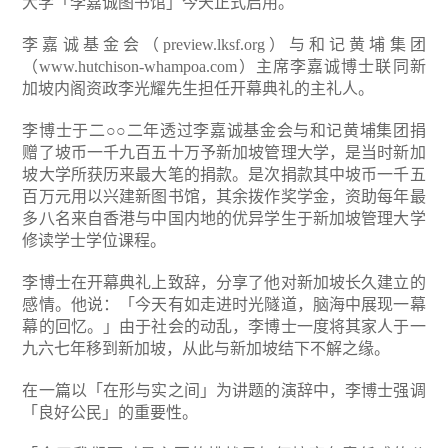
大学「李嘉诚图书馆」今天正式启用。
李嘉诚基金会（preview.lksf.org）与和记黄埔集团
（www.hutchison-whampoa.com）主席李嘉诚博士联同新
加坡内阁资政李光耀先生担任开幕典礼的主礼人。
李博士于二○○二年透过李嘉诚基金会与和记黄埔集团捐
赠了坡币一千九百五十万予新加坡管理大学，是当时新加
坡大学所获历来最大笔的捐款。是次捐款其中坡币一千五
百万元用以兴建新图书馆，其余拨作奖学金，资助每年最
多八名来自香港与中国内地的优异学生于新加坡管理大学
修读学士学位课程。
李博士在开幕典礼上致辞，分享了他对新加坡长久建立的
感情。他说：「今天有如走进时光隧道，脑海中展现一幕
幕的回忆。」由于社会的动乱，李博士一度将其家人于一
九六七年移到新加坡，从此与新加坡结下不解之缘。
在一篇以「在形与实之间」为讲题的演辞中，李博士强调
「良好公民」的重要性。