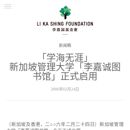
ENGLISH
繁體
简体
主页
创办缘起
理念愿景
公益志业
新闻资讯
欺诈警示
新闻稿
「学海无涯」
並肩同行
新加坡管理大学「李嘉诚图
书馆」正式启用
2006年02月24日
（新加坡及香港，二○○六年二月二十四日）新加坡管理