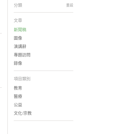
分類
重設
文章
新聞稿
圖像
演講辭
專題訪問
錄像
項目類別
教育
醫療
公益
文化/宗教