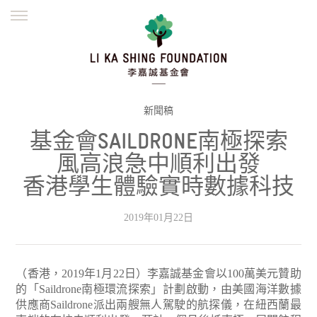
ENGLISH
繁體
简体
主頁
創辦緣起
理念願景
公益志業
新聞資訊
欺詐警示
新聞稿
基金會SAILDRONE南極探索
並肩同行
風高浪急中順利出發
香港學生體驗實時數據科技
2019年01月22日
（香港，2019年1月22日）李嘉誠基金會以100萬美元贊助
的「Saildrone南極環流探索」計劃啟動，由美國海洋數據
供應商Saildrone派出兩艘無人駕駛的航探儀，在紐西蘭最