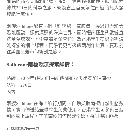
南端的布拉夫順利出發，預計一個月後抵南極，展開航程
總共270日的科學之旅，成為史上首支前往南極的無人駕
駛航行隊伍。
兩艘Saildrone配有16個「科學級」感應器，透過風力和太
陽能驅動，探索深邃的海洋世界，實時把南極生態數據直
送至全球課室。李嘉誠基金會特別為香港學生提供南極環
流探索的網上課程，同學們更可透過兩創作比賽，贏取前
往美國三藩市的新創之旅。
Saildrone南極環流探索詳情：
路綫：2019年1月20日由紐西蘭布拉夫出發前往南極
航程：270日
內容：
兩艘Saildrone在海上航行期間，自動擷取南極自然生態數
據，實時傳送給全球學生免費使用，香港學生可參與已編
制的網上課程，了解南極如何影響全球，探討課題包括：
1. 磷蝦餵飼大世界