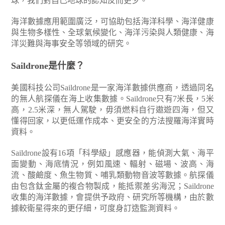
球，我們對自己地球的認知反而更少。
海洋數據應用範圍廣泛，可協助包括海洋科學、海洋健康
與生物多樣性、全球氣候變化、海洋污染與人類健康、海
洋災難與海事安全等領域的研究。
Saildrone是什麼？
美國科技公司Saildrone是一家海洋數據供應商，透過同名
的無人航探儀在海上收集數據。Saildrone只有7米長，5米
高，2.5米深，無人駕駛，毋須燃料自行遨遊四海，但又
懂得回家，以更低運作成本、更安全的方法搜羅海洋實時
資料。
Saildrone設有16項「科學級」感應器，能偵測大氣、海平
面變動、海底情況，例如風速、輻射、磁場、波高、海
流、酸鹼度、魚生物質、哺乳類動物音波等數據。航探儀
由包含鈦金屬的複合物製成，能抵禦差劣海況；Saildrone
收集的海洋數據，會提供予政府、研究所等機構，由於數
據較衛星得來的更仔細，可度身訂造監測資料。