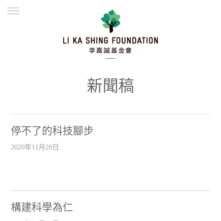
ENGLISH
繁體
简体
主頁
創辦緣起
理念願景
公益志業
新聞資訊
欺詐警示
新聞稿
並肩同行
停不了的科技腳步
2020年11月20日
構建科學為仁