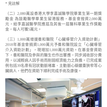
* 見註解
（二）2,080萬設香港大學李嘉誠醫學院畢業生第一期獎
勵金
為鼓勵醫學畢業生留港服務，基金會撥資2,080萬
元，給李嘉誠醫學院應屆及其後一屆醫科畢業生作獎勵
金，每人可獲5萬元。
（三）1,000萬增援養和醫院「心臟導管介入資助計劃」
2018年基金會捐資1,000萬元予養和醫院設立「心臟導管
介入資助計劃」，現增加1,000萬元資助。在基金會資助
下，養和醫院及參與的醫生也作出響應，同步減收部分費
用，以減輕病人因手術而削弱經濟能力之負擔。已完成案
例包括39名患有冠狀動脈堵塞、主動脈心瓣嚴重狹窄等心
臟病人，他們在資助下順利完成手術及康復。