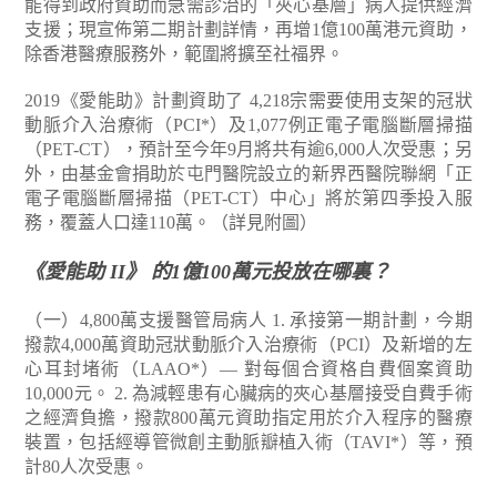
能得到政府資助而急需診治的「夾心基層」病人提供經濟
支援；現宣佈第二期計劃詳情，再增1億100萬港元資助，
除香港醫療服務外，範圍將擴至社福界。
2019《愛能助》計劃資助了 4,218宗需要使用支架的冠狀
動脈介入治療術（PCI*）及1,077例正電子電腦斷層掃描
（PET-CT），預計至今年9月將共有逾6,000人次受惠；另
外，由基金會捐助於屯門醫院設立的新界西醫院聯網「正
電子電腦斷層掃描（PET-CT）中心」將於第四季投入服
務，覆蓋人口達110萬。（詳見附圖）
《愛能助 II》 的1億100萬元投放在哪裏？
（一）4,800萬支援醫管局病人
1. 承接第一期計劃，今期
撥款4,000萬資助冠狀動脈介入治療術（PCI）及新增的左
心耳封堵術（LAAO*）— 對每個合資格自費個案資助
10,000元。
2. 為減輕患有心臟病的夾心基層接受自費手術
之經濟負擔，撥款800萬元資助指定用於介入程序的醫療
裝置，包括經導管微創主動脈瓣植入術（TAVI*）等，預
計80人次受惠。