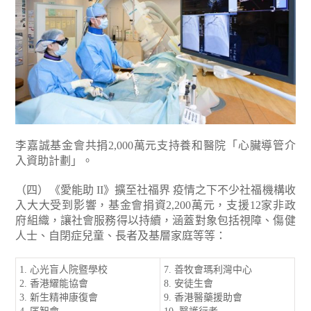
李嘉誠基金會共捐2,000萬元支持養和醫院「心臟導管介
入資助計劃」。
（四）《愛能助 II》擴至社福界
疫情之下不少社福機構收
入大大受到影響，基金會捐資2,200萬元，支援12家非政
府組織，讓社會服務得以持續，涵蓋對象包括視障、傷健
人士、自閉症兒童、長者及基層家庭等等：
1. 心光盲人院暨學校
7. 善牧會瑪利灣中心
2. 香港耀能協會
8. 安徒生會
3. 新生精神康復會
9. 香港醫藥援助會