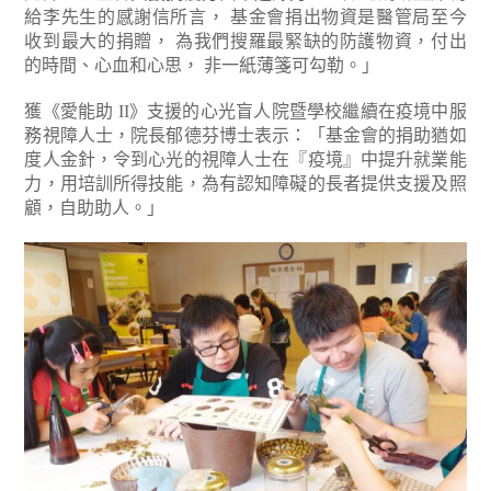
給李先生的感謝信所言， 基金會捐出物資是醫管局至今
收到最大的捐贈， 為我們搜羅最緊缺的防護物資，付出
的時間、心血和心思， 非一紙薄箋可勾勒。」
獲《愛能助 II》支援的心光盲人院暨學校繼續在疫境中服
務視障人士，院長郁德芬博士表示：「基金會的捐助猶如
度人金針，令到心光的視障人士在『疫境』中提升就業能
力，用培訓所得技能，為有認知障礙的長者提供支援及照
顧，自助助人。」