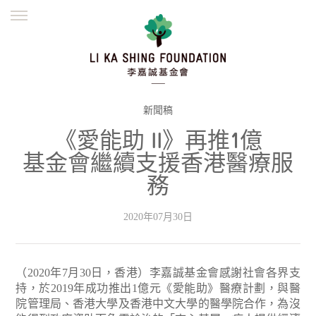
ENGLISH
繁體
简体
主頁
創辦緣起
理念願景
公益志業
新聞資訊
欺詐警示
新聞稿
《愛能助 II》再推1億
並肩同行
基金會繼續支援香港醫療服
務
2020年07月30日
（2020年7月30日，香港）李嘉誠基金會感謝社會各界支
持，於2019年成功推出1億元《愛能助》醫療計劃，與醫
院管理局、香港大學及香港中文大學的醫學院合作，為沒