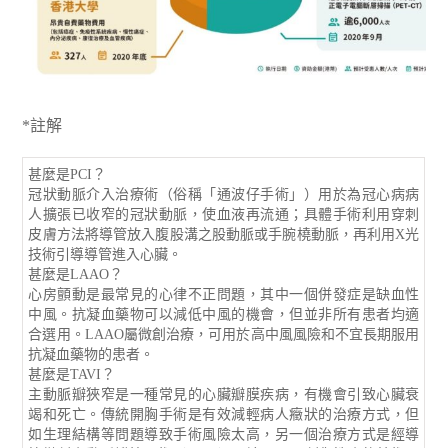
*註解
甚麼是PCI？
冠狀動脈介入治療術（俗稱「通波仔手術」）用於為冠心病病
人擴張已收窄的冠狀動脈，使血液再流通；具體手術利用穿刺
皮膚方法將導管放入腹股溝之股動脈或手腕橈動脈，再利用X光
技術引導導管進入心臟。
甚麼是LAAO？
心房顫動是最常見的心律不正問題，其中一個併發症是缺血性
中風。抗凝血藥物可以減低中風的機會，但並非所有患者均適
合選用。LAAO屬微創治療，可用於高中風風險和不宜長期服用
抗凝血藥物的患者。
甚麼是TAVI？
主動脈瓣狹窄是一種常見的心臟瓣膜疾病，有機會引致心臟衰
竭和死亡。傳統開胸手術是有效減輕病人癥狀的治療方式，但
如生理結構等問題導致手術風險太高，另一個治療方式是經導