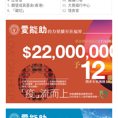
4. 匡智會
10. 醫護行者
5. 願望成真基金(香港)
11. 大覺福行中心
6. 「親切」
12. 惜食堂