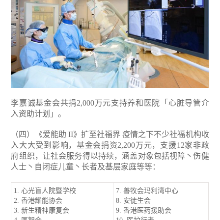
李嘉诚基金会共捐2,000万元支持养和医院「心脏导管介
入资助计划」。
（四）《爱能助 II》扩至社福界
疫情之下不少社福机构收
入大大受到影响，基金会捐资2,200万元，支援12家非政
府组织，让社会服务得以持续，涵盖对象包括视障丶伤健
人士丶自闭症儿童丶长者及基层家庭等等：
1. 心光盲人院暨学校
7. 善牧会玛利湾中心
2. 香港耀能协会
8. 安徒生会
3. 新生精神康复会
9. 香港医药援助会