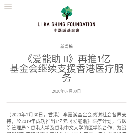
ENGLISH
繁體
简体
主页
创办缘起
理念愿景
公益志业
新闻资讯
欺诈警示
新闻稿
《爱能助 II》再推1亿
並肩同行
基金会继续支援香港医疗服
务
2020年07月30日
（2020年7月30日，香港）李嘉诚基金会感谢社会各界支
持，於2019年成功推出1亿元《爱能助》医疗计划，与医
院管理局丶香港大学及香港中文大学的医学院合作，为没