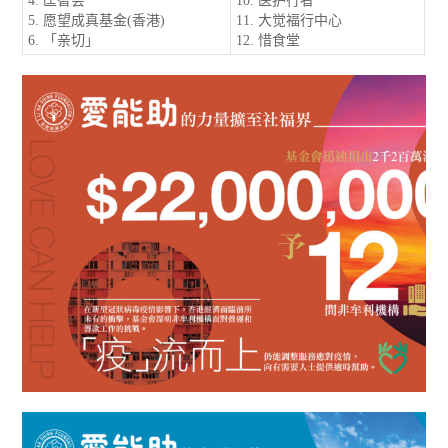
4. 匡智会
10. 医护行者
5. 愿望成真基金(香港)
11. 大觉福行中心
6. 「亲切」
12. 惜食堂