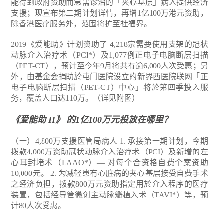
能得到政府资助而急需诊治的「夹心基层」病人提供经济
支援；现宣布第二期计划详情，再增1亿100万港元资助，
除香港医疗服务外，范围将扩至社福界。
2019《爱能助》计划资助了 4,218宗需要使用支架的冠状
动脉介入治疗术（PCI*）及1,077例正电子电脑断层扫描
（PET-CT），预计至今年9月将共有逾6,000人次受惠；另
外，由基金会捐助於屯门医院设立的新界西医院联网「正
电子电脑断层扫描（PET-CT）中心」将於第四季投入服
务，覆盖人口达110万。（详见附图）
《爱能助 II》 的1亿100万元投放在哪里？
（一）4,800万支援医管局病人
1. 承接第一期计划，今期
拨款4,000万资助冠状动脉介入治疗术（PCI）及新增的左
心耳封堵术（LAAO*）— 对每个合资格自费个案资助
10,000元。
2. 为减轻患有心脏病的夹心基层接受自费手术
之经济负担，拨款800万元资助指定用於介入程序的医疗
装置，包括经导管微创主动脉瓣植入术（TAVI*）等，预
计80人次受惠。