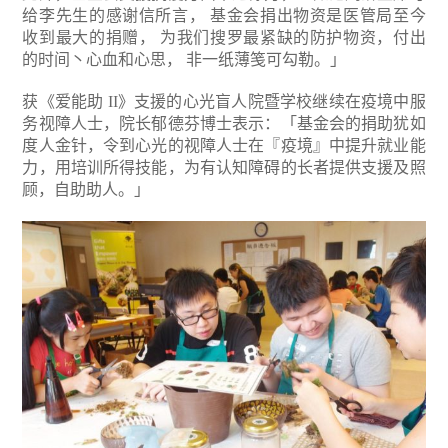
给李先生的感谢信所言， 基金会捐出物资是医管局至今
收到最大的捐赠， 为我们搜罗最紧缺的防护物资，付出
的时间丶心血和心思， 非一纸薄笺可勾勒。」
获《爱能助 II》支援的心光盲人院暨学校继续在疫境中服
务视障人士，院长郁德芬博士表示：「基金会的捐助犹如
度人金针，令到心光的视障人士在『疫境』中提升就业能
力，用培训所得技能，为有认知障碍的长者提供支援及照
顾，自助助人。」