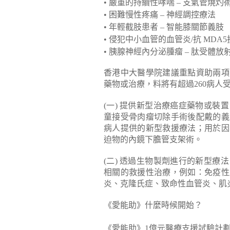
• 嚴重的持續性哮喘 – 支氣管燒灼
• 困難慢性疼痛 – 神經調控療法
• 年輕截肢患者 – 智能膝關節義肢
• 侵犯中小血管的血管炎/抗 MDA
• 胰腺神經內分泌腫瘤 – 肽受體
香港中大醫學院建議重點資助兩項
藥物或治療，料將有超過260病人
(一) 提供新型治療癌症藥物或
童接受骨肉瘤切除手術後配戴的義
病人提供的新型救援療法；用於因
迫物的內鏡下膽管支架術。
(二) 透過生物製劑進行的新型
相關的救援性治療，例如：免疫性
炎、克隆氏症、致命性血管炎、肌
《愛能助》什麼時候開始？
《愛能助》1億元醫療支援試驗計劃