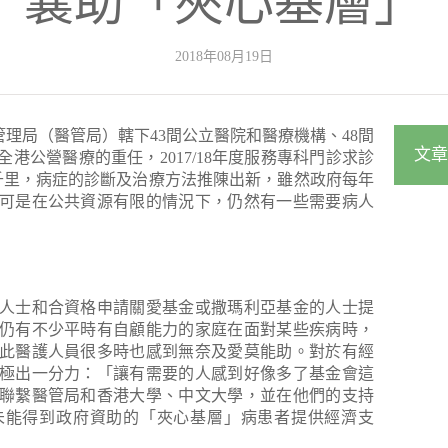
襄助「夾心基層」
2018年08月19日
）醫院管理局（醫管局）轄下43間公立醫院和醫療機構、48間
文章
港公營醫療的重任，2017/18年度服務專科門診求診
日千里，病症的診斷及治療方法推陳出新，雖然政府每年
可是在公共資源有限的情況下，仍然有一些需要病人
人士和合資格申請關愛基金或撒瑪利亞基金的人士提
仍有不少平時有自顧能力的家庭在面對某些疾病時，
此醫護人員很多時也感到無奈及愛莫能助。對於有經
極出一分力：「讓有需要的人感到好像多了基金會這
聯繫醫管局和香港大學、中文大學，並在他們的支持
未能得到政府資助的「夾心基層」病患者提供經濟支