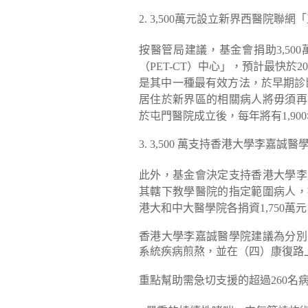
2. 3,500萬元設立新界西醫院聯
按醫管局建議，基金會捐助3,5
（PET-CT）中心」，預計最快於2
是其中一種最有效方法，於早期診斷
居住於新界區的相關病人將毋須再
於屯門醫院成立後，每年將有1,90
3. 3,500 萬支持香港大學李嘉
此外，基金會決定支持香港大學李
其轄下教學醫院的指定範圍病人，
港大和中大醫學院各捐資1,750萬
香港大學李嘉誠醫學院建議為分別
系統疾病煎熬，並在（四）康復路
重點幫助需急切支援的超過260名