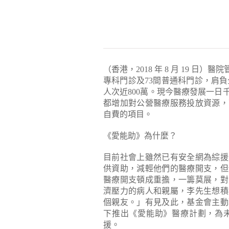
（香港，2018 年 8 月 19 日
專科門診及73間普通科門診，肩負全
人次近800萬。現今醫療發展一
都增加對公營醫療服務投放資源，
自費的項目。
《愛能助》為什麼？
目前社會上雖然已有安全網為綜援
供資助，減輕他們的醫療開支，但
醫療開支頓成重擔，一籌莫展，對
濟壓力的病人和親屬，李先生想積
個親友。」有見及此，基金會主動
下推出《愛能助》醫療計劃，為
援。