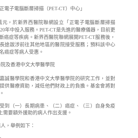
網「正電子電腦斷層掃描（PET-CT）中心」
00萬元，於新界西醫院聯網設立「正電子電腦斷層掃描
020年中投入服務。PET-CT是先進的醫療儀器，目前更
癌症等疾病。新界西醫院聯網展開PET-CT服務後，
長途跋涉前往其他地區的醫院接受服務；預料該中心
0名癌症等病人受惠。
誠醫學院及香港中文大學醫學院
嘉誠醫學院和香港中文大學醫學院的研究工作，並對
提供醫療資助，減低他們財政上的負擔。基金會將對
元。
受到（一）長期病患、（二）癌症、（三）自身免疫
上需要額外援助的病人作出支援。
病人，舉例如下：