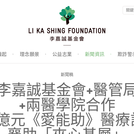
緣起
·
理念願景
·
公益志業
·
新聞資訊
·
欺詐警
新聞稿
李嘉誠基金會+醫管
+兩醫學院合作
1億元《愛能助》醫療