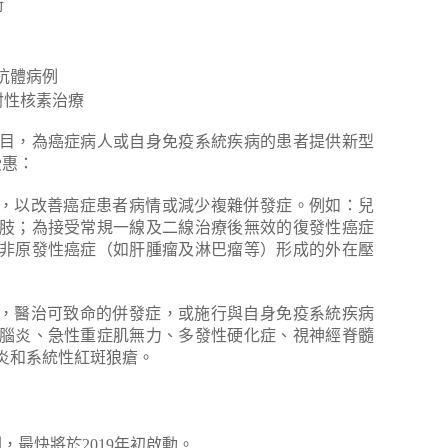
術
5抗體病例
放射性核素治療
目，為癌症病人或自身免疫系統疾病的患者提供新型
受惠：
裝置，以改善癌症患者病情或減少複雜併發症。例如：兒
肢；為接受常規一線及二線治療後無效的復發性癌症
非原發性癌症（如肝腫瘤及淋巴瘤等）形成的外在壓
療法，醫治可致命的併發症，或施行與自身免疫系統疾病
腦炎、急性重症肌無力、多發性硬化症、視神經脊髓
炎和系統性紅斑狼瘡。
，最快將於2019年初啟動。