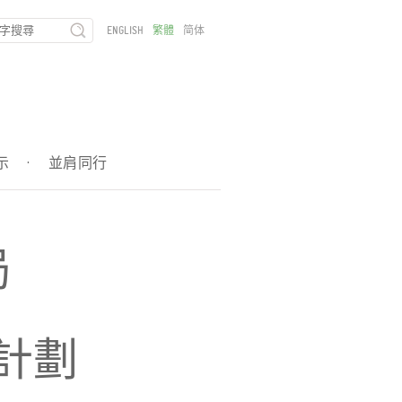
ENGLISH
繁體
简体
示
·
並肩同行
局
計劃