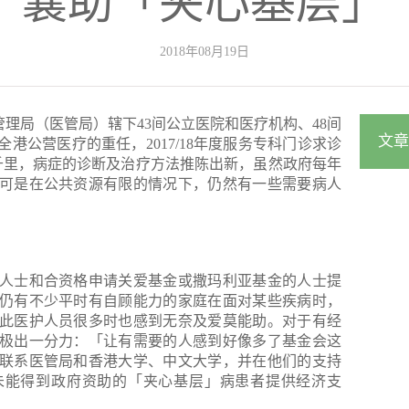
襄助「夹心基层」
2018年08月19日
）医院管理局（医管局）辖下43间公立医院和医疗机构、48间
文章
港公营医疗的重任，2017/18年度服务专科门诊求诊
日千里，病症的诊断及治疗方法推陈出新，虽然政府每年
可是在公共资源有限的情况下，仍然有一些需要病人
人士和合资格申请关爱基金或撒玛利亚基金的人士提
仍有不少平时有自顾能力的家庭在面对某些疾病时，
此医护人员很多时也感到无奈及爱莫能助。对于有经
极出一分力：「让有需要的人感到好像多了基金会这
联系医管局和香港大学、中文大学，并在他们的支持
未能得到政府资助的「夹心基层」病患者提供经济支