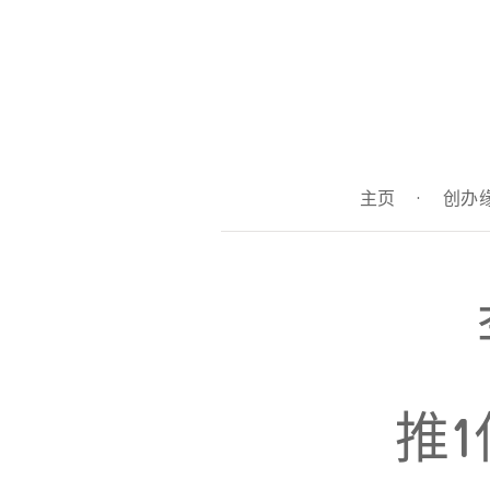
主页
·
创办
推