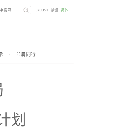
ENGLISH
繁體
简体
示
·
並肩同行
局
计划