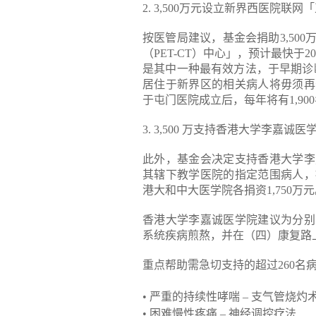
2. 3,500万元设立新界西医院联
按医管局建议，基金会捐助3,50
（PET-CT）中心」，预计最快于2
是其中一种最有效方法，于早期诊断
居住于新界区的相关病人将毋须再
于屯门医院成立后，每年将有1,90
3. 3,500 万支持香港大学李嘉
此外，基金会决定支持香港大学李
其辖下教学医院的指定范围病人，
港大和中大医学院各捐资1,750万
香港大学李嘉诚医学院建议为分别
系统疾病煎熬，并在（四）康复路
重点帮助需急切支持的超过260名
• 严重的持续性哮喘 – 支气管烧灼
• 困难慢性疼痛 – 神经调控疗法