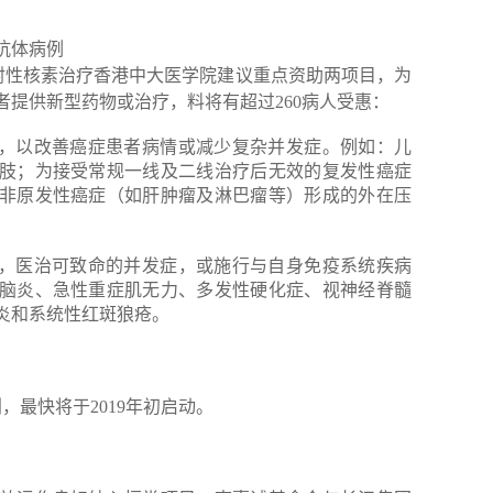
5抗体病例
体放射性核素治疗香港中大医学院建议重点资助两项目，为
者提供新型药物或治疗，料将有超过260病人受惠：
装置，以改善癌症患者病情或减少复杂并发症。例如：儿
肢；为接受常规一线及二线治疗后无效的复发性癌症
非原发性癌症（如肝肿瘤及淋巴瘤等）形成的外在压
疗法，医治可致命的并发症，或施行与自身免疫系统疾病
脑炎、急性重症肌无力、多发性硬化症、视神经脊髓
炎和系统性红斑狼疮。
，最快将于2019年初启动。