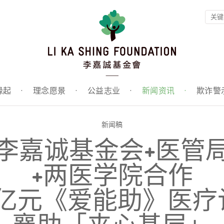
缘起
·
理念愿景
·
公益志业
·
新闻资讯
·
欺诈警
新闻稿
李嘉诚基金会+医管
+两医学院合作
1亿元《爱能助》医疗