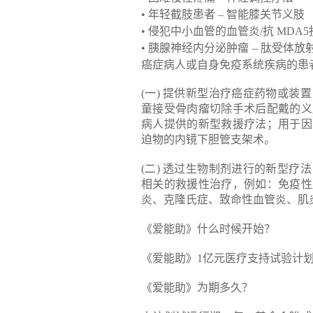
• 年轻截肢患者 – 智能膝关节义肢
• 侵犯中小血管的血管炎/抗 MDA
• 胰腺神经内分泌肿瘤 – 肽受
癌症病人或自身免疫系统疾病的患
(一) 提供新型治疗癌症药物或
童接受骨肉瘤切除手术后配戴的义
病人提供的新型救援疗法；用于因
迫物的内镜下胆管支架术。
(二) 透过生物制剂进行的新型
相关的救援性治疗，例如：免疫性
炎、克隆氏症、致命性血管炎、肌
《爱能助》什么时候开始？
《爱能助》1亿元医疗支持试验计划
《爱能助》为期多久？