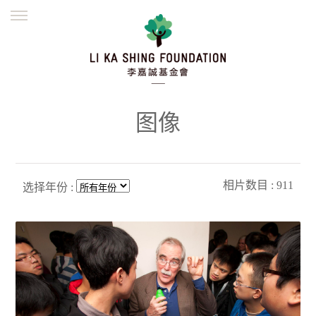
ENGLISH
繁體
简体
主页
创办缘起
理念愿景
公益志业
新闻资讯
欺诈警示
图像
並肩同行
相片数目 : 911
选择年份 :