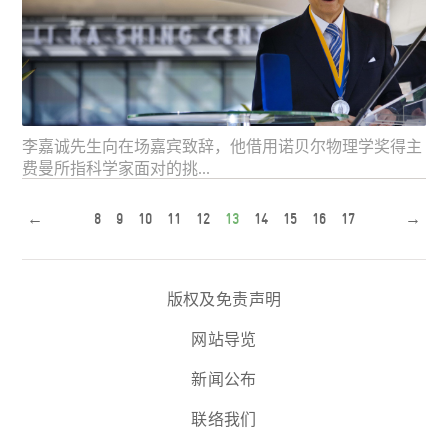
李嘉诚先生向在场嘉宾致辞，他借用诺贝尔物理学奖得主
费曼所指科学家面对的挑...
←
8
9
10
11
12
13
14
15
16
17
→
版权及免责声明
网站导览
新闻公布
联络我们