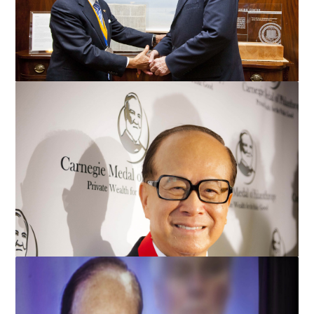
柏克莱加州大学校长包信乐向李嘉诚先生颁赠柏克莱奖
章，因其「对社会的贡献与...