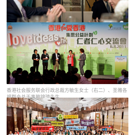
李嘉诚先生於今日（加拿大时间十月十八日）参观研究院
时，自告奋勇参与心肺復...
李嘉诚先生在研究院大楼开幕的午餐会上，向在场的嘉宾
说，在今天充满怀疑与事...
香港社会服务联会行政总裁方敏生女士（右二）、圣雅各
福群会总干事赖锦璋先生...