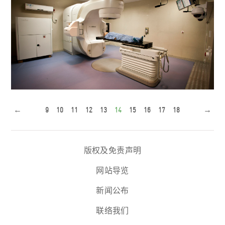
顶尖科技放射治疗系统TrueBeam已於汕大医学院附属肿瘤
←
9
10
11
12
13
14
15
16
17
18
→
医院完成安装，准备稍後开始...
版权及免责声明
香港仁 踊跃投票爱香港 百万选票选出二百五十项目 资助
网站导览
总额合共三千七百万元
新闻公布
联络我们