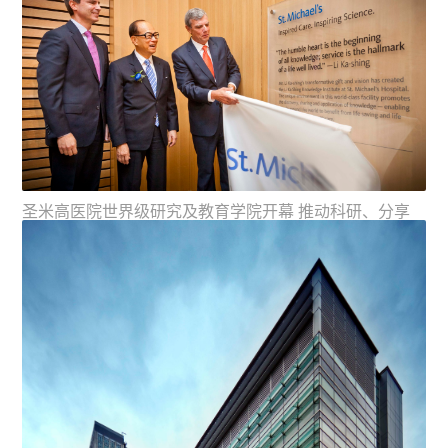
李嘉诚先生在纽约市长、上届得奖人彭博手上接受卡内基
慈善奖后，向在场来宾致...
圣米高医院世界级研究及教育学院开幕 推动科研、分享
及应用知识
纽约市长、上届得奖人彭博恭贺李先生荣获卡内基慈善
奖。