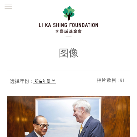
ENGLISH
繁體
简体
主页
创办缘起
理念愿景
公益志业
新闻资讯
欺诈警示
图像
並肩同行
相片数目 : 911
选择年份 :