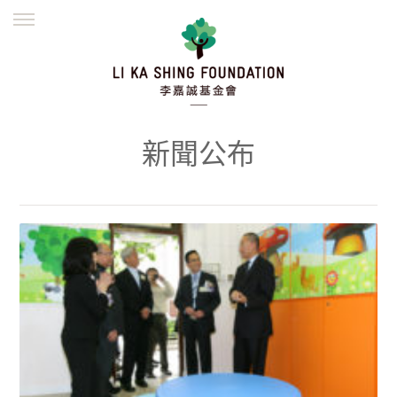
ENGLISH
繁體
简体
主頁
創辦緣起
理念願景
公益志業
新聞資訊
欺詐警示
新聞公布
並肩同行