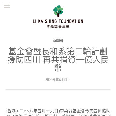
ENGLISH
繁體
简体
主頁
創辦緣起
理念願景
公益志業
新聞資訊
欺詐警示
新聞稿
基金會暨長和系第二輪計劃
並肩同行
援助四川 再共捐資一億人民
幣
2008年05月19日
(香港，二○○八年五月十九日)李嘉誠基金會今天宣佈協助