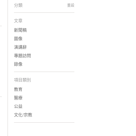
分類
重設
文章
新聞稿
圖像
演講辭
專題訪問
錄像
項目類別
教育
醫療
公益
文化/宗教