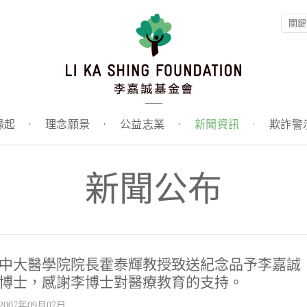
緣起
·
理念願景
·
公益志業
·
新聞資訊
·
欺詐警
新聞公布
中大醫學院院長霍泰輝教授致送紀念品予李嘉誠
博士，感謝李博士對醫療教育的支持。
2007年09月07日