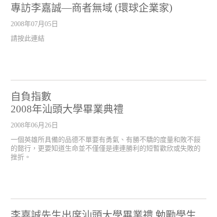
專訪李嘉誠—商者無域 (環球企業家)
2008年07月05日
請按此連結
自負指數
2008年汕頭大學畢業典禮
2008年06月26日
一個英雄所具備的品德不單要有勇氣、有勝不驕的度量和敗不餒
的懿行，更要知道生命並不僅僅是連連勝利的短暫歡欣或失敗的
挫折。
李嘉誠先生出席汕頭大學畢業禮 勉勵學生