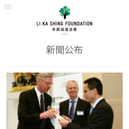
ENGLISH
繁體
简体
主頁
創辦緣起
理念願景
公益志業
新聞資訊
欺詐警示
新聞公布
並肩同行