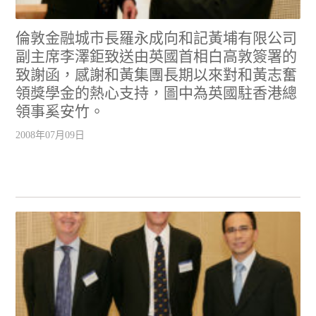
倫敦金融城市長羅永成向和記黃埔有限公司
副主席李澤鉅致送由英國首相白高敦簽署的
致謝函，感謝和黃集團長期以來對和黃志奮
領獎學金的熱心支持，圖中為英國駐香港總
領事奚安竹。
2008年07月09日