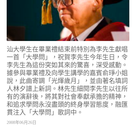
汕大學生在畢業禮結束前特別為李先生獻唱
一首「大學問」，祝賀李先生今年生日，令
李先生為這份突如其來的驚喜，深受感動。
據參與畢業禮及向學生講學的嘉賓俞琤小姐
說，此曲寄調「光煇歲月」，並由著名填詞
人林夕譜上新詞。林先生細閱李先生以往所
有的演辭後，將其對社會奉獻承擔的精神，
和追求學問永沒盡頭的終身學習態度，融匯
貫注入「大學問」歌詞中。
2008年06月26日