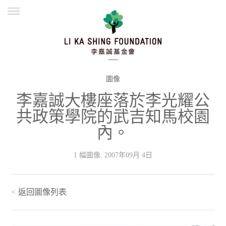
ENGLISH
繁體
简体
主頁
創辦緣起
理念願景
公益志業
新聞資訊
欺詐警示
圖像
李嘉誠大樓座落於李光耀公
並肩同行
共政策學院的武吉知馬校園
內。
1 幅圖像. 2007年09月 4日
<
返回圖像列表