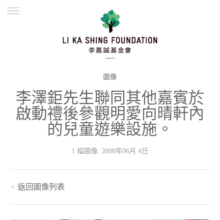
ENGLISH
繁體
简体
主頁
創辦緣起
理念願景
公益志業
新聞資訊
欺詐警示
圖像
李澤鉅先生聯同其他嘉賓於
並肩同行
啟動禮後參觀明愛向晴軒內
的兒童遊樂設施。
1 幅圖像. 2008年06月 4日
<
返回圖像列表