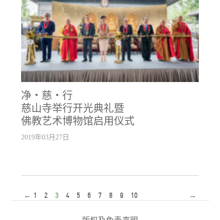
净‧慈‧行
慈山寺举行开光典礼暨
佛教艺术博物馆启用仪式
2019年03月27日
←
1
2
3
4
5
6
7
8
9
10
→