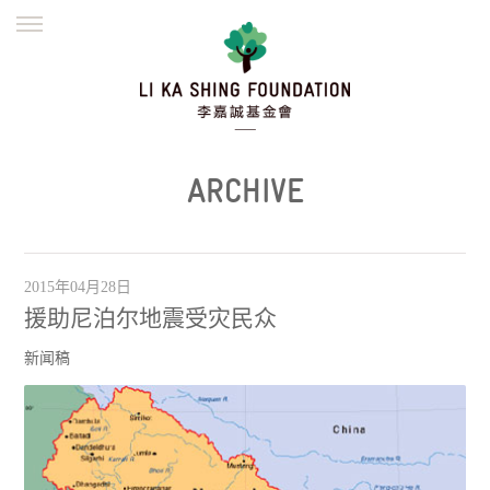
ENGLISH
繁體
简体
主页
创办缘起
理念愿景
公益志业
新闻资讯
欺诈警示
ARCHIVE
並肩同行
2015年04月28日
援助尼泊尔地震受灾民众
新闻稿