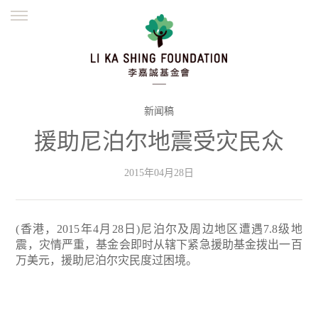
ENGLISH
繁體
简体
主页
创办缘起
理念愿景
公益志业
新闻资讯
欺诈警示
新闻稿
援助尼泊尔地震受灾民众
並肩同行
2015年04月28日
(香港，2015年4月28日)尼泊尔及周边地区遭遇7.8级地
震，灾情严重，基金会即时从辖下紧急援助基金拨出一百
万美元，援助尼泊尔灾民度过困境。