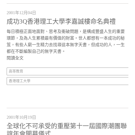
2001年12月04日
成功3Q香港理工大學李嘉誠樓命名典禮
每日積極正面地面對、思考及衝破問題，是構成豐盛人生的重要
環節，及為人生累積最有價值的財富。世人都想有一本成功的秘
笈，有些人窮一生精力去找尋這本無字天書，但成功的人，一生
都在不斷編製自己的無字天書。
閱讀全文
高等教育
香港理工大學
2001年10月19日
全球化不可承受的重壓第十一屆國際潮團聯
誼年會開幕儀式