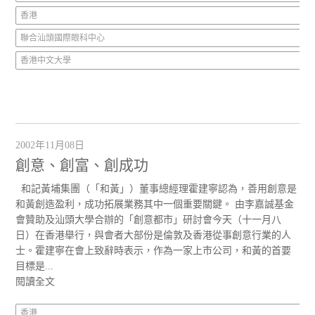
香港
聯合汕頭國際眼科中心
香港中文大學
2002年11月08日
創意、創富、創成功
和記黃埔集團（「和黃」）董事總經理霍建寧認為，善用創意是
和黃創造盈利，成功拓展業務其中一個重要關鍵。 由李嘉誠基金
會贊助及汕頭大學合辦的「創意都市」研討會今天（十一月八
日）在香港舉行，與會者大部份是倫敦及香港從事創意行業的人
士。霍建寧在會上致辭時表示，作為一家上市公司，和黃的首要
目標是...
閱讀全文
香港