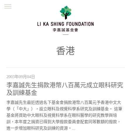
ENGLISH
繁體
简体
主頁
創辦緣起
理念願景
公益志業
新聞資訊
欺詐警示
香港
並肩同行
2003年09月04日
李嘉誠先生捐款港幣八百萬元成立眼科研究
及訓練基金
李嘉誠先生最近透過名下基金會捐款港幣八百萬元予香港中文大
學（「中大」），設立眼科及視覺科學系研究及訓練基金。 這筆
基金將資助中大眼科及視覺科學系在眼科醫學的研究教學與培
訓，本年度之捐資已得到大學撥款委員會配套同等數額的撥款，
進一步增加眼科研究及訓練的資源。...