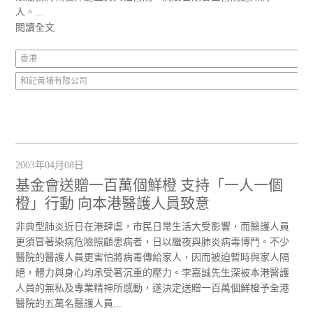
人。...
閱讀全文
香港
和記黃埔有限公司
2003年04月08日
基金會送贈一百萬個鮮橙 支持「一人一個
橙」行動 向本港醫護人員致意
非典型肺炎近日在港肆虐，市民日常生活大受影響，而醫護人員
更須冒著染病危險照顧患病者，日以繼夜與肺炎病毒博鬥。不少
醫院的醫護人員更害怕將病毒傳給家人，因而被迫暫時與家人隔
絕，體力與身心均承受著沉重的壓力。李嘉誠先生深被本港醫護
人員的無私及專業精神所感動，遂決定送贈一百萬個鮮橙予全港
醫院的五萬名醫護人員...