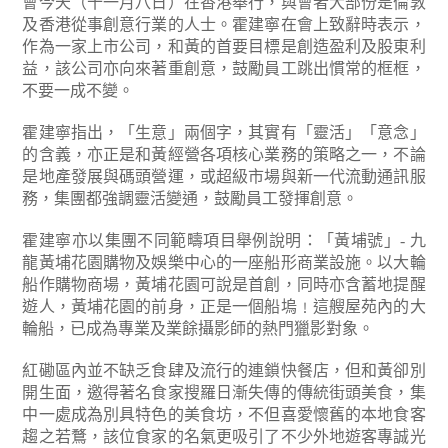
會今天（十一月八日）在香港舉行，與會者大部份是倫敦
及香港從事創意行業的人士。霍建寧在會上致辭時表示，
作為一家上市公司，和黃的首要目標是創造盈利及股東利
益，該公司亦向來著重創意，鼓勵員工跳出慣常的框框，
不要一成不變。
霍建寧指出，「生意」兩個字，其實有「靈活」「意念」
的含義，亦正是和黃經營各項核心業務的策略之一，不論
是地產發展與碼頭營運，或超級市場與新一代流動通訊服
務，集團都強調靈活變通，鼓勵員工發揮創意。
霍建寧亦以集團不同範疇項目舉例說明：「黃埔號」- 九
龍黃埔花園購物及娛樂中心的一座船形商業設施。以大輪
船作購物商場，黃埔花園可說是首創，同時亦含蓄地提醒
遊人，黃埔花園的前身，正是一個船塢﹗這艘屋苑內的大
輪船，已成為專業及業餘攝影師的熱門獵影對象。
紅磡區內並不缺乏食肆及流行的連鎖快餐店，但和黃卻別
開生面，邀得著名食家搜羅日漸失傳的傳統街頭美食，集
中一處成為別具特色的美食坊，不但喜愛懷舊的本地食客
趨之若鶩，該位食家的名氣更吸引了不少外地遊客專誠光