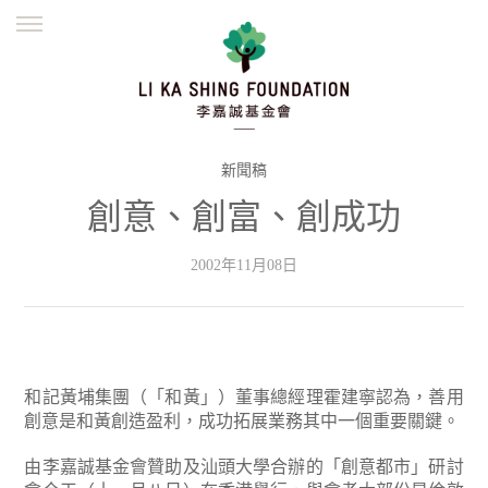
ENGLISH
繁體
简体
主頁
創辦緣起
理念願景
公益志業
新聞資訊
欺詐警示
新聞稿
創意、創富、創成功
並肩同行
2002年11月08日
和記黃埔集團（「和黃」）董事總經理霍建寧認為，善用
創意是和黃創造盈利，成功拓展業務其中一個重要關鍵。
由李嘉誠基金會贊助及汕頭大學合辦的「創意都市」研討