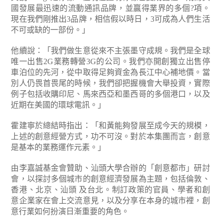
國發展最迅速的流動通訊品牌，並贏得業界的多個?項。
現在我們剛推出3品牌，相信假以時日，3可成為人們生活
不可或缺的一部份。」
他續說：「我們做生意從來不主張墨守成規。我們是全球
唯一出售2G業務轉營3G的公司。我們亦開創獨立出售停
車泊位的先河，從中取得足夠資金為長江中心補地價。當
別人仍畏首畏尾的時候，我們卻把握機會大舉投資，實際
例子包括收購印尼、馬來西亞和墨西哥的多個港口，以及
近期在美國的環球電訊。」
霍建寧於總結時指出：「和黃能夠發展至成今天的規模，
上述的創意經營方式，功不可沒。對於本集團而言，創意
是基本的業務運作元素。」
由李嘉誠基金會贊助、汕頭大學合辦的「創意都市」研討
會，以探討多個城市的創意經濟發展為主題，包括倫敦、
香港、北京、汕頭 及台北。制訂政策的官員、學者和創
意企業家在會上交流意見，以及分享在本身的城市裡，創
意行業如何扮演日漸重要的角色。