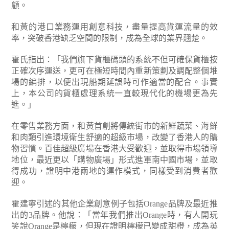
顧。
和黃的港口業務運用創意科技，盡量提高貨運流量的效
率，突破香港缺乏空間的限制，成為全球的業界翹楚。
霍氏指出：「我們旗下貨櫃碼頭的系統不但可確保貨櫃按
正確次序運送，更可在極短時間內重新策劃及調配整個堆
場的編排，以便出現船期延誤時可作適當的配合。事實
上，本公司的貨櫃處理系統一直較現代化的機場更為先
進。」
在零售業務方面，和黃首創將傳統街市的新鮮蔬菜、海鮮
和肉類引進環境衛生舒適的超級市場，改變了香港人的購
物習慣。百佳超級廣場在香港大受歡迎，並取得市場領導
地位，最近更以「購物廣場」形式進軍南中國市場，並取
得成功，證明中港兩地的運作模式，同樣受到消費者歡
迎。
霍建寧引述的其他企業創意例子包括Orange品牌及最近推
出的3品牌。他說：「當年我們推出Orange時，有人開玩
笑說Orange是檸檬，但現在證明檸檬已變成甜橙，成為英