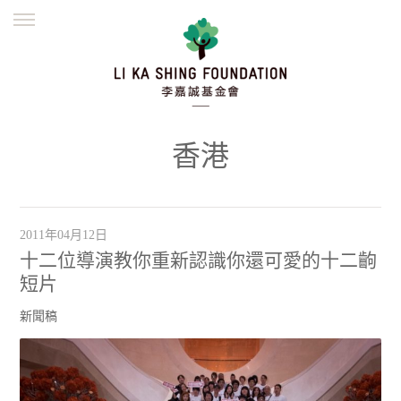
ENGLISH
繁體
简体
主頁
創辦緣起
理念願景
公益志業
新聞資訊
欺詐警示
香港
並肩同行
2011年04月12日
十二位導演教你重新認識你還可愛的十二齣
短片
新聞稿