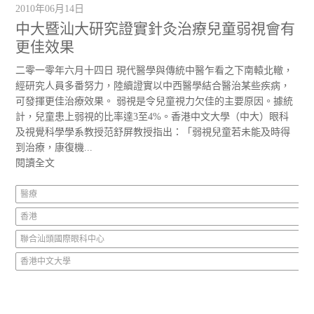
2010年06月14日
中大暨汕大研究證實針灸治療兒童弱視會有
更佳效果
二零一零年六月十四日 現代醫學與傳統中醫乍看之下南轅北轍，
經研究人員多番努力，陸續證實以中西醫學結合醫治某些疾病，
可發揮更佳治療效果。 弱視是令兒童視力欠佳的主要原因。據統
計，兒童患上弱視的比率達3至4%。香港中文大學（中大）眼科
及視覺科學學系教授范舒屏教授指出：「弱視兒童若未能及時得
到治療，康復機...
閱讀全文
醫療
香港
聯合汕頭國際眼科中心
香港中文大學