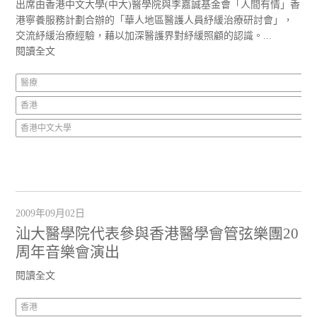
出席由香港中文大學(中大)醫學院與李嘉誠基金會「人間有情」香
港寧養服務計劃合辦的「華人地區醫護人員紓緩治療研討會」，
交流紓緩治療經驗，藉以加深醫護界對紓緩照顧的認識。...
閱讀全文
醫療
香港
香港中文大學
2009年09月02日
汕大醫學院代表參與香港醫學會管弦樂團20
周年音樂會演出
閱讀全文
香港