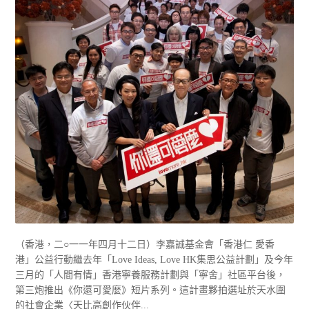
（香港，二○一一年四月十二日）李嘉誠基金會「香港仁 愛香
港」公益行動繼去年「Love Ideas, Love HK集思公益計劃」及今年
三月的「人間有情」香港寧養服務計劃與「寧舍」社區平台後，
第三炮推出《你還可愛麼》短片系列。這計畫夥拍選址於天水圍
的社會企業〈天比高創作伙伴...