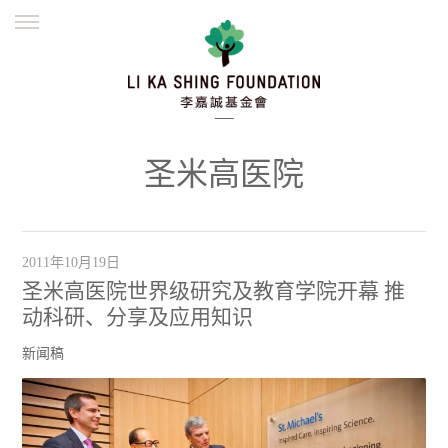
ENGLISH
繁體
简体
主页
创办缘起
理念愿景
公益志业
新闻资讯
欺诈警示
圣米高医院
並肩同行
2011年10月19日
圣米高医院世界级研究及教育学院开幕 推
动科研、分享及应用知识
新闻稿