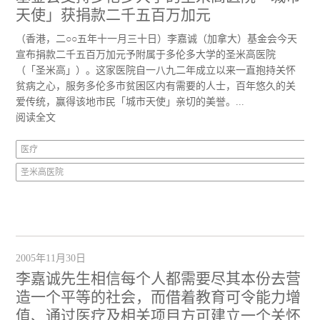
天使」获捐款二千五百万加元
（香港，二○○五年十一月三十日）李嘉诚（加拿大）基金会今天
宣布捐款二千五百万加元予附属于多伦多大学的圣米高医院
（「圣米高」）。这家医院自一八九二年成立以来一直抱持关怀
贫病之心，服务多伦多市贫困区内有需要的人士，百年悠久的关
爱传统，赢得该地市民「城市天使」亲切的美誉。...
阅读全文
医疗
圣米高医院
2005年11月30日
李嘉诚先生相信每个人都需要尽其本份去营
造一个平等的社会，而借着教育可令能力增
值、通过医疗及相关项目方可建立一个关怀