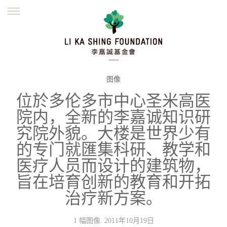
ENGLISH
繁體
简体
主页
创办缘起
理念愿景
公益志业
新闻资讯
欺诈警示
图像
位於多伦多市中心圣米高医
並肩同行
院内，全新的李嘉诚知识研
究院外貌。大楼是世界少有
的专门就匯集科研、教学和
医疗人员而设计的建筑物，
旨在培育创新的教育和开拓
治疗新方案。
1 幅图像. 2011年10月19日