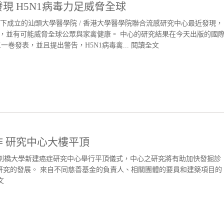
現 H5N1病毒力足威脅全球
成立的汕頭大學醫學院 / 香港大學醫學院聯合流感研究中心最近發現，
病，並有可能威脅全球公眾與家禽健康。 中心的研究結果在今天出版的國
三一卷發表，並且提出警告，H5N1病毒禽...
閱讀全文
 研究中心大樓平頂
英國劍橋大學新建癌症研究中心舉行平頂儀式，中心之研究將有助加快發掘診
研究的發展。 來自不同慈善基金的負責人、相關團體的要員和建築項目的
文