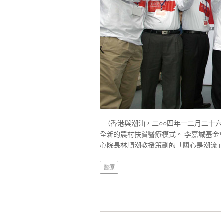
（香港與潮汕，二○○四年十二月二十
全新的農村扶貧醫療模式。 李嘉誠基金
心院長林順潮教授策劃的「關心是潮流」
醫療