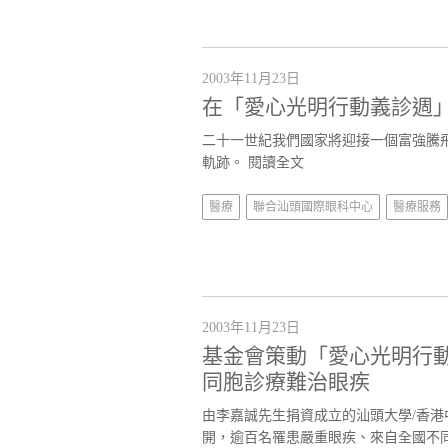
2003年11月23日
在「愛心光明行動義診週
二十一世紀我們國家將迎接一個富強騰
軌跡。
閱讀全文
醫療
聯合汕頭國際眼科中心
醫療服務
2003年11月23日
基金會策動「愛心光明行
同胞診療難治眼疾
由李嘉誠先生捐資成立的汕頭大學/香
開，逾百名罹患嚴重眼疾、來自全國不