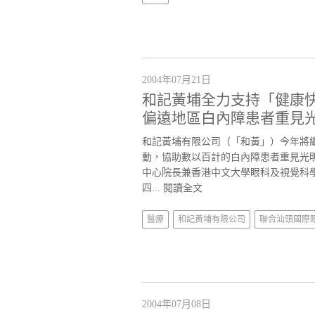
2004年07月21日
和記黃埔全力支持「健康快
偏遠地區白內障患者重見
和記黃埔有限公司（「和黃」）今年將
動，協助數以百計的白內障患者重見光明
中心院長兼香港中文大學眼科及視覺科
四...
閱讀全文
醫療
和記黃埔有限公司
聯合汕頭國際
2004年07月08日