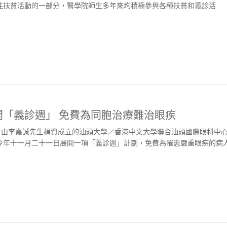
性扶貧活動的一部分，醫學院師生多年來均積極參與各種扶貧和義診活
「義診週」 免費為同胞治療難治眼疾
 由李嘉誠先生捐資成立的汕頭大學／香港中文大學聯合汕頭國際眼科中
今年十一月二十一日展開一項「義診週」計劃，免費為罹患嚴重眼疾的病