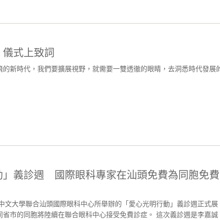
」儀式上致詞
飛的新時代，我們要擴展視野，就需要一雙透徹的眼睛，去洞悉時代發展
動」義診週 國際眼科專家在汕頭免費為同胞免費
港中文大學聯合汕頭國際眼科中心所舉辦的「愛心光明行動」義診週正式展
同省市的同胞將陸續在聯合眼科中心接受免費診症。 這次義診週是李嘉誠