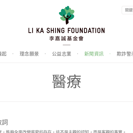
緣起
·
理念願景
·
公益志業
·
新聞資訊
·
欺詐警
醫療
致詞
度，能夠全面改變貧窮的存在，這不是主觀的認知，而是客觀的事實。