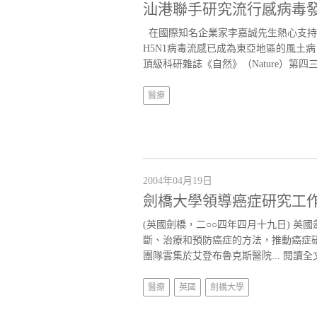
汕港聯手研究流行感病毒發
在國際知名企業家李嘉誠先生熱心支持下
H5N1病毒流感已成為東亞地區的風土
頂級科研雜誌《自然》（Nature）第四
醫療
2004年04月19日
劍橋大學領導癌症研究工作
(英國劍橋，二○○四年四月十九日) 
斷、治療和預防癌症的方法，推動癌症
團隊雲集於艾登布魯克斯醫院...
閱讀全
醫療
英國
劍橋大學