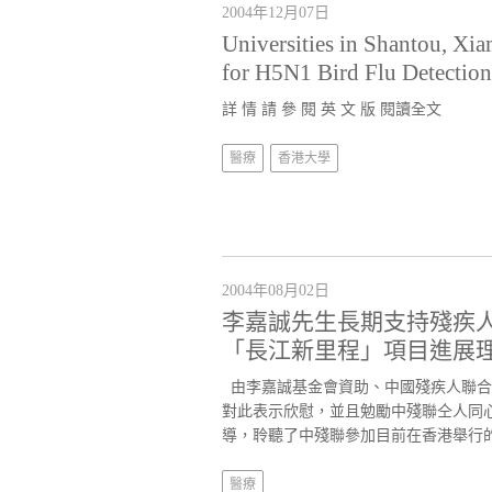
2004年12月07日
Universities in Shantou, X
for H5N1 Bird Flu Detection
詳 情 請 參 閱 英 文 版
閱讀全文
醫療
香港大學
2004年08月02日
李嘉誠先生長期支持殘疾人
「長江新里程」項目進展
由李嘉誠基金會資助、中國殘疾人聯合
對此表示欣慰，並且勉勵中殘聯仝人同
導，聆聽了中殘聯參加目前在香港舉行的
醫療