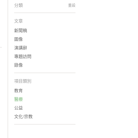
分類
重設
文章
新聞稿
圖像
演講辭
專題訪問
錄像
項目類別
教育
醫療
公益
文化/宗教