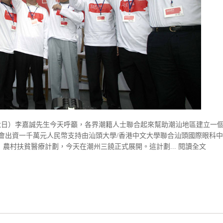
六日）李嘉誠先生今天呼籲，各界潮籍人士聯合起來幫助潮汕地區建立一
會出資一千萬元人民幣支持由汕頭大學/香港中文大學聯合汕頭國際眼科中
農村扶貧醫療計劃，今天在潮州三饒正式展開。這計劃...
閱讀全文