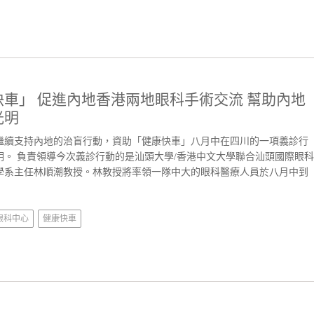
車」 促進內地香港兩地眼科手術交流 幫助內地
光明
繼續支持內地的治盲行動，資助「健康快車」八月中在四川的一項義診行
。 負責領導今次義診行動的是汕頭大學/香港中文大學聯合汕頭國際眼科
學系主任林順潮教授。林教授將率領一隊中大的眼科醫療人員於八月中到
眼科中心
健康快車