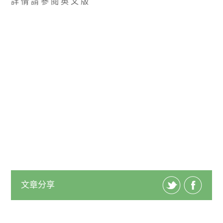
詳 情 請 參 閱 英 文 版
文章分享