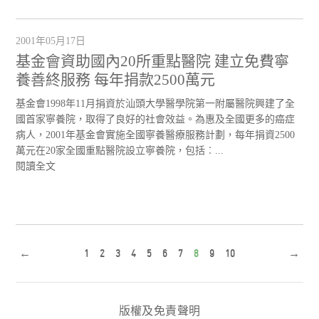
2001年05月17日
基金會資助國內20所重點醫院 建立免費寧
養善終服務 每年捐款2500萬元
基金會1998年11月捐資於汕頭大學醫學院第一附屬醫院興建了全
國首家寧養院，取得了良好的社會效益。為惠及全國更多的癌症
病人，2001年基金會實施全國寧養醫療服務計劃，每年捐資2500
萬元在20家全國重點醫院設立寧養院，包括︰...
閱讀全文
←
1
2
3
4
5
6
7
8
9
10
→
版權及免責聲明