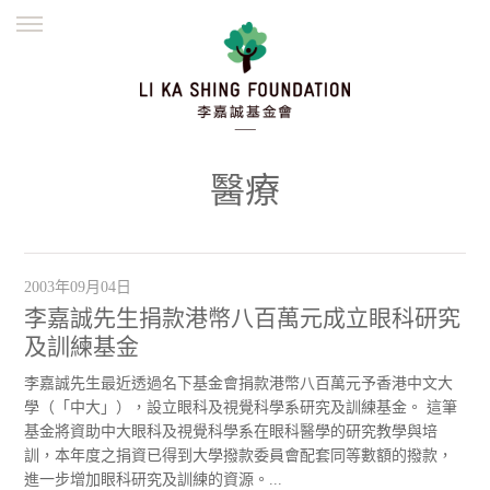
ENGLISH
繁體
简体
主頁
創辦緣起
理念願景
公益志業
新聞資訊
欺詐警示
醫療
並肩同行
2003年09月04日
李嘉誠先生捐款港幣八百萬元成立眼科研究
及訓練基金
李嘉誠先生最近透過名下基金會捐款港幣八百萬元予香港中文大
學（「中大」），設立眼科及視覺科學系研究及訓練基金。 這筆
基金將資助中大眼科及視覺科學系在眼科醫學的研究教學與培
訓，本年度之捐資已得到大學撥款委員會配套同等數額的撥款，
進一步增加眼科研究及訓練的資源。...