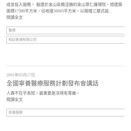
成並投入服務。 擬建於金山區楓涇鎮的金山眾仁護理院，總建築
面積17300平方米，佔地達56943平方米，以兩幢三層式設...
閱讀全文
醫療
和記黃埔有限公司
2001年05月17日
全國寧養醫療服務計劃發布會講話
人壽不在乎長短，最重要是活得有尊嚴。
閱讀全文
寧養服務