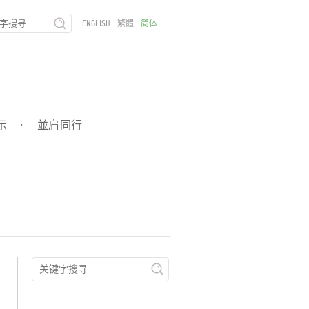
ENGLISH
繁體
简体
示
·
並肩同行