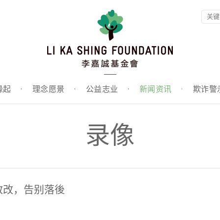
缘起
·
理念愿景
·
公益志业
·
新闻资讯
·
欺诈警
录像
教改，告别落後