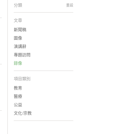
分類
重設
文章
新聞稿
圖像
演講辭
專題訪問
錄像
項目類別
教育
醫療
公益
文化/宗教