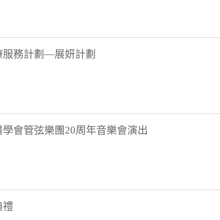
療服務計劃—展妍計劃
學會管弦樂團20周年音樂會演出
典禮