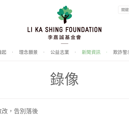
緣起
·
理念願景
·
公益志業
·
新聞資訊
·
欺詐警
錄像
教改，告別落後