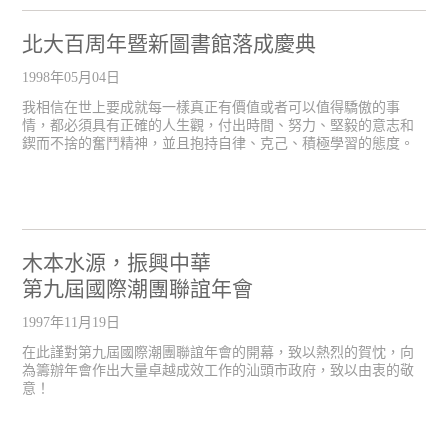
北大百周年暨新圖書館落成慶典
1998年05月04日
我相信在世上要成就每一樣真正有價值或者可以值得驕傲的事
情，都必須具有正確的人生觀，付出時間、努力、堅毅的意志和
鍥而不捨的奮鬥精神，並且抱持自律、克己、積極學習的態度。
木本水源，振興中華
第九屆國際潮團聯誼年會
1997年11月19日
在此謹對第九屆國際潮團聯誼年會的開幕，致以熱烈的賀忱，向
為籌辦年會作出大量卓越成效工作的汕頭市政府，致以由衷的敬
意！