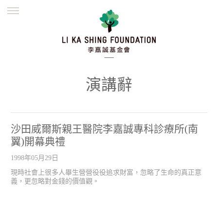
ENGLISH
繁體
简体
主頁
創辦緣起
理念願景
公益志業
新聞資訊
欺詐警示
演講辭
並肩同行
沙田威爾斯親王醫院李嘉誠專科診療所(南
翼)開幕典禮
1998年05月29日
現時社會上很多人畢生營營役役追求財富，忽略了生命的真正意
義，更忽略對金錢的價值觀。