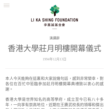
ENGLISH
繁體
简体
主頁
創辦緣起
理念願景
公益志業
新聞資訊
欺詐警示
演講辭
香港大學莊月明樓開幕儀式
並肩同行
1994年12月13日
本人今天能夠在這裏和大家說幾句話，感到非常榮幸，對
各位在百忙中蒞臨參加莊月明樓開幕典禮致以衷心的感
謝。
香港大學是世界知名的高等學府，成立至今已有八十多
年，一向享有崇高地位，近期在王賡武校長的領導和傑出