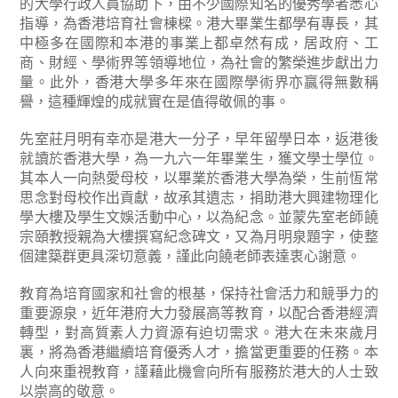
的大學行政人員協助下，由不少國際知名的優秀學者悉心
指導，為香港培育社會棟樑。港大畢業生都學有專長，其
中極多在國際和本港的事業上都卓然有成，居政府、工
商、財經、學術界等領導地位，為社會的繁榮進步獻出力
量。此外，香港大學多年來在國際學術界亦贏得無數稱
譽，這種輝煌的成就實在是值得敬佩的事。
先室莊月明有幸亦是港大一分子，早年留學日本，返港後
就讀於香港大學，為一九六一年畢業生，獲文學士學位。
其本人一向熱愛母校，以畢業於香港大學為榮，生前恆常
思念對母校作出貢獻，故承其遺志，捐助港大興建物理化
學大樓及學生文娛活動中心，以為紀念。並蒙先室老師饒
宗頤教授親為大樓撰寫紀念碑文，又為月明泉題字，使整
個建築群更具深切意義，謹此向饒老師表達衷心謝意。
教育為培育國家和社會的根基，保持社會活力和競爭力的
重要源泉，近年港府大力發展高等教育，以配合香港經濟
轉型，對高質素人力資源有迫切需求。港大在未來歲月
裏，將為香港繼續培育優秀人才，擔當更重要的任務。本
人向來重視教育，謹藉此機會向所有服務於港大的人士致
以崇高的敬意。