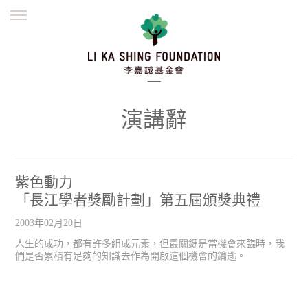
ENGLISH
繁體
简体
主頁
創辦緣起
理念願景
公益志業
新聞資訊
欺詐警示
演講辭
並肩同行
紫色動力
「長江學者獎勵計劃」第五屆頒獎典禮
2003年02月20日
人生的成功，都有許多組成元素，但最關鍵是當機會來臨時，我
們是否累積有足夠的知識去作為開啟這個機會的鑰匙。