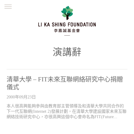
ENGLISH
繁體
简体
主頁
創辦緣起
理念願景
公益志業
新聞資訊
欺詐警示
演講辭
並肩同行
清華大學 – FIT未來互聯網絡研究中心捐贈
儀式
2000年09月23日
本人很高興能夠參與由教育部主管領導及和清華大學共同合作的
下一代互聯網(Internet 2)發展計劃，在清華大學建設國家未來互聯
網絡技術研究中心，亦很高興這個中心會命名為FIT(Future...