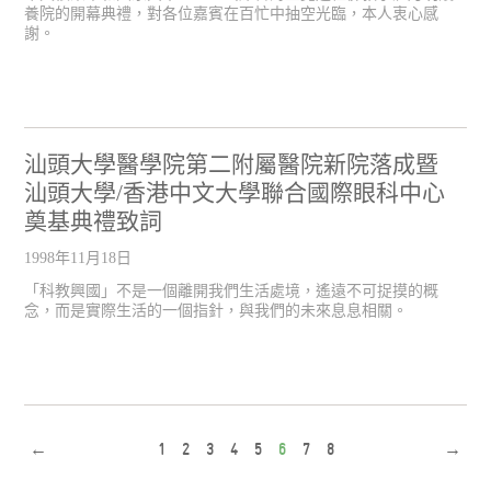
養院的開幕典禮，對各位嘉賓在百忙中抽空光臨，本人衷心感
謝。
汕頭大學醫學院第二附屬醫院新院落成暨
汕頭大學/香港中文大學聯合國際眼科中心
奠基典禮致詞
1998年11月18日
「科教興國」不是一個離開我們生活處境，遙遠不可捉摸的概
念，而是實際生活的一個指針，與我們的未來息息相關。
←
1
2
3
4
5
6
7
8
→