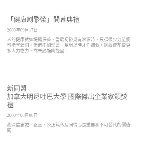
「健康創繁榮」開幕典禮
2000年09月17日
人的健康就如堤壩保養，當最初發覺有滲漏時，只須很少力量便
可堵塞漏洞，但倘不加理會，至崩堤時才作補救，則縱使花費更
多人力物力，亦未必能夠挽回。
新同盟
加拿大明尼吐巴大學 國際傑出企業家頒獎
禮
2000年06月06日
我深信忠誠、正直、公正無私及同情心是重要和不可替代的價值
觀。