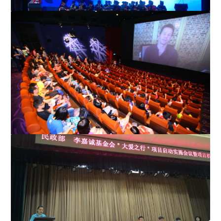
无心睡眠 李嘉诚盼年轻人承担未来
两基金会合邀青少年率先看 《变形金刚4》