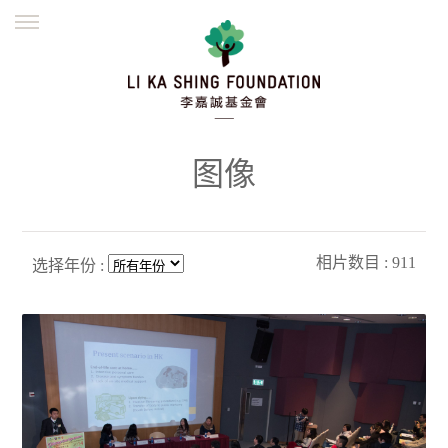
ENGLISH
繁體
简体
主页
创办缘起
理念愿景
公益志业
新闻资讯
欺诈警示
图像
並肩同行
相片数目 : 911
选择年份 :