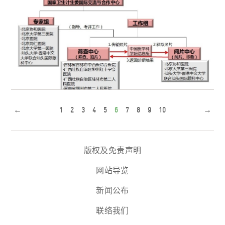
←
1
2
3
4
5
6
7
8
9
10
→
健康快车 “糖尿病视网膜病变”筛查防治 一期试点启动仪
式
版权及免责声明
网站导览
新闻公布
联络我们