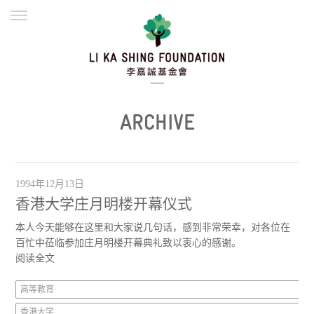
ENGLISH
繁體
简体
主页
创办缘起
理念愿景
公益志业
新闻资讯
欺诈警示
ARCHIVE
並肩同行
1994年12月13日
香港大学庄月明楼开幕仪式
本人今天能够在这里和大家说几句话，感到非常荣幸，对各位在
百忙中莅临参加庄月明楼开幕典礼致以衷心的感谢。
阅读全文
高等教育
香港大学