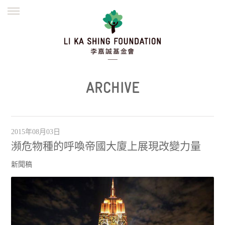
ENGLISH
繁體
简体
主頁
創辦緣起
理念願景
公益志業
新聞資訊
欺詐警示
ARCHIVE
並肩同行
2015年08月03日
瀕危物種的呼喚帝國大廈上展現改變力量
新聞稿