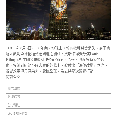
（2015年8月3日）100年內，地球上50％的物種將會消失。為了喚
醒人類對全球物種滅絕問題之關注，奧斯卡得獎導演Louie
Psihoyos與美國多媒體科技公司Obscura合作，把瀕危動物的影
像，投射到紐約帝國大廈的外牆上，綻放出「渴望改變」之光，
視覺效果極具感染力，震撼全球。為支持是次醒覺行動...
閱讀全文
瀕危動物
環境保護
全球關注
LOUIE PSIHOYOS